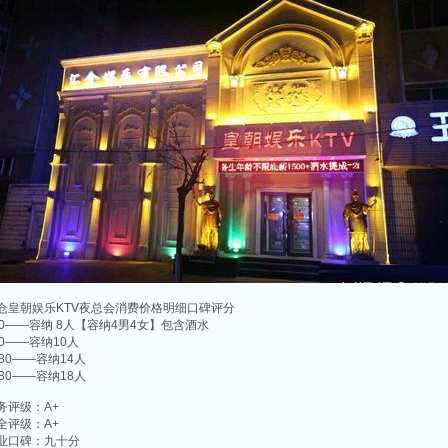
仓皇朝娱乐KTV夜总会消费价格明细口碑评分
80——容纳 8人【容纳4男4女】包含酒水
80——容纳10人
080——容纳14人
180——容纳18人
务评级：A+
全评级：A+
业口碑：九十分