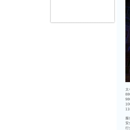
太
8
9
1
1
服
安
行