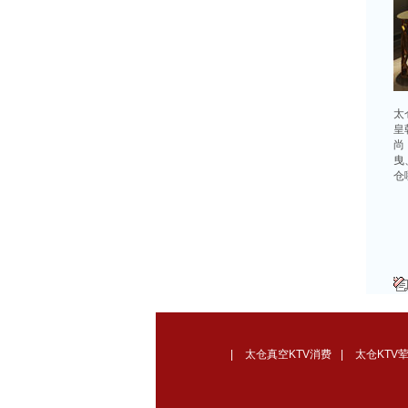
太
皇
尚
曳
仓
|
太仓真空KTV消费
|
太仓KTV