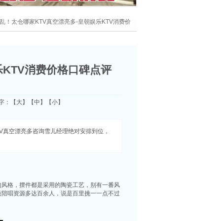
缭乱！太仓哪家KTV真空漂亮多-皇朝娱乐KTV消费价
乐KTV消费价格口碑点评
文字：【
大
】【
中
】【
小
】
TV真空漂亮多咨询雪儿经理绝对安排到位，
的风格，摆件都是采用的陶瓷工艺，别有一番风
质陪唱资源多达百余人，说是百里挑一一点不过