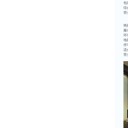
包
综
营
艳
服
环
地
停
适
营