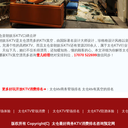
仓皇朝娱乐KTV口碑点评
朝娱乐KTV是太仓漂亮多的KTV真空，由国际著名设计大师设计，珍格格设计风格以
，充满个性的高档KTV。而且太仓皇朝娱乐KTV还有资源200余人，属于太仓KTV
、天仙下凡，她们不仅长得漂亮，还知暖知热，懂的顾客的心。本文详细为你解答太仓
哪家KTV真空漂亮多咨询
雪儿经理
绝对安排到位，
17070 522699
微信同步！
更多好玩开放KTV消费排名➜
：
太仓ktv商务荤场排名
太仓ktv有真空的排名
荤场体验
|
太仓KTV荤场消费
|
太仓KTV荤场排名
|
太仓KTV陪酒体验
|
太仓
版权所有 Copyright(C) 太仓最好商务KTV消费排名咨询预定网