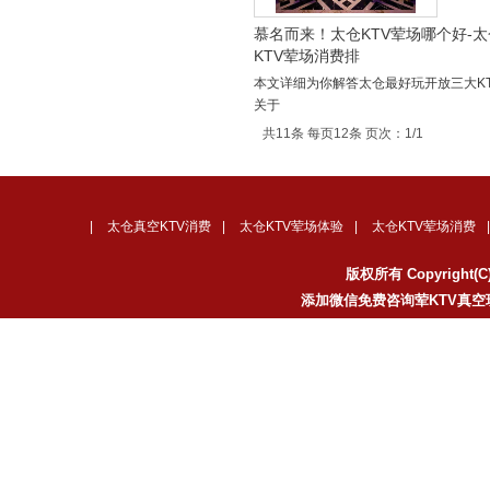
慕名而来！太仓KTV荤场哪个好-
KTV荤场消费排
本文详细为你解答太仓最好玩开放三大K
关于
共11条 每页12条 页次：1/1
|
太仓真空KTV消费
|
太仓KTV荤场体验
|
太仓KTV荤场消费
版权所有 Copyrigh
添加微信免费咨询荤KTV真空