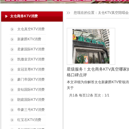
您现在的位置：
太仓KTV真空陪唱
太仓商务KTV消费
太仓真空KTV消费
新豪爵KTV消费
君豪国际KTV消费
凯撒皇宫KTV消费
星级服务！太仓商务KTV真空哪家好
皇冠至尊KTV消费
格口碑点评
豪门帝国KTV消费
本文详细为你解答太仓新豪爵KTV荤场
关于
皇钻国际KTV消费
共1条 每页12条 页次：1/1
朗庭国际KTV消费
帝豪三号KTV消费
红宝石KTV消费