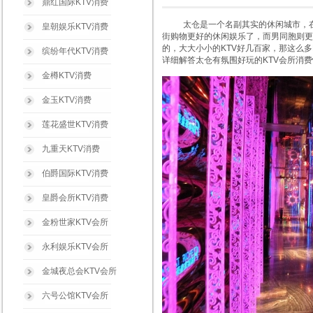
鼎红国际KTV消费
太仓是一个名副其实的休闲城市，在太
皇朝娱乐KTV消费
街购物更好的休闲娱乐了，而男同胞则更
的，大大小小的KTV好几百家，那这么多K
缤纷年代KTV消费
详细解答太仓有氛围好玩的KTV会所消
金樽KTV消费
金玉KTV消费
莲花盛世KTV消费
九重天KTV消费
伯爵国际KTV消费
皇爵会所KTV消费
金粉世家KTV会所
永利娱乐KTV会所
金城夜总会KTV会所
六号公馆KTV会所